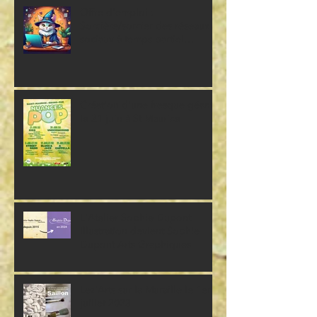
Offre d'emploi :
Sorcière/sorcier des réseaux
sociaux à temps partiel
(Freelance)
Création d'une fresque géante
le 21 juin à St-Maurice
L'Atelier Sophie Dupont
Illustration devient Sophie
Dupont Arts Graphiques
Lez'Arts sur la Muraille le 1er
juillet 2023