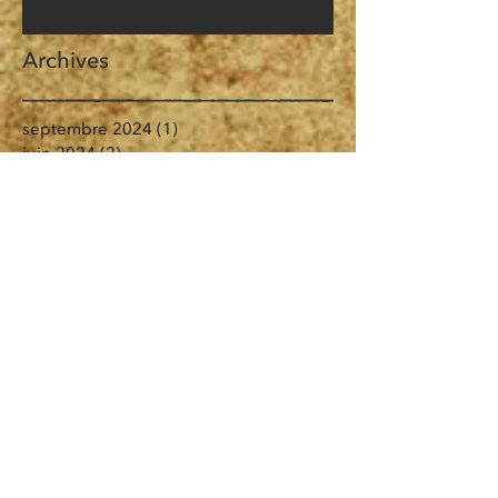
Archives
septembre 2024
(1)
1 post
juin 2024
(2)
2 posts
juin 2023
(1)
1 post
février 2023
(1)
1 post
mars 2022
(2)
2 posts
décembre 2021
(2)
2 posts
novembre 2021
(3)
3 posts
mai 2020
(1)
1 post
avril 2020
(1)
1 post
mars 2020
(2)
2 posts
février 2020
(2)
2 posts
janvier 2020
(1)
1 post
décembre 2019
(1)
1 post
octobre 2019
(1)
1 post
septembre 2019
(3)
3 posts
mars 2019
(1)
1 post