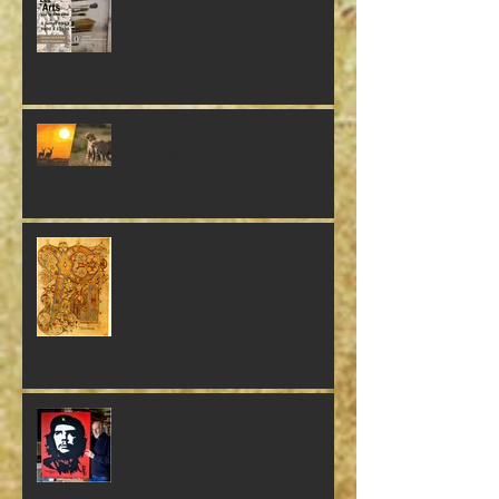
Exposition du 24 mars au 20
avril 2023
Le Livre de Kells
Che Guevara, Jim Fitzpatrick et
la création d'une icône