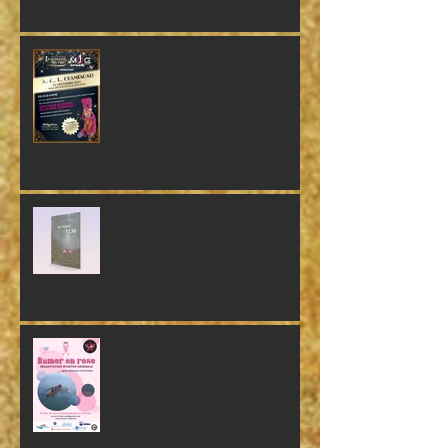
La Terrasse du Port: grande
soirée du 31 décembre 2021
Les Editions Romann: les
sorties 2020-2021
Club d'Aviron du Haut-Léman:
Ramer en Rose