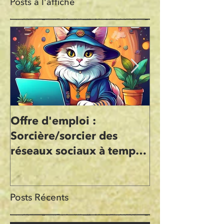
Posts à l'affiche
Offre d'emploi :
L'Atelier Sop
Sorcière/sorcier des
Illustration d
réseaux sociaux à temps
Sophie Dupon
partiel (Freelance)
Graphiques
Posts Récents