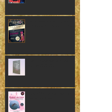
La Terrasse du Port: grande
soirée du 31 décembre 2021
Les Editions Romann: les
sorties 2020-2021
Club d'Aviron du Haut-Léman:
Ramer en Rose