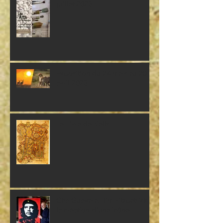
juillet 2023
Exposition du 24 mars au 20
avril 2023
Le Livre de Kells
Che Guevara, Jim Fitzpatrick et
la création d'une icône