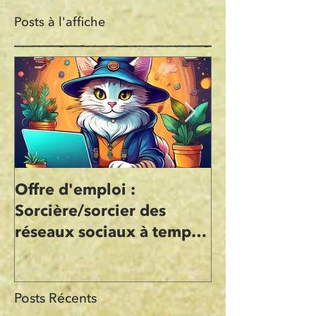
Posts à l'affiche
Offre d'emploi :
L'Atelier Sop
Sorcière/sorcier des
Illustration d
réseaux sociaux à temps
Sophie Dupon
partiel (Freelance)
Graphiques
Posts Récents