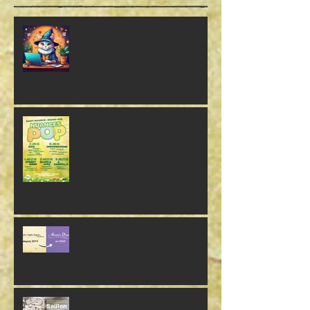
Offre d'emploi :
Sorcière/sorcier des réseaux
sociaux à temps partiel
(Freelance)
Création d'une fresque géante
le 21 juin à St-Maurice
L'Atelier Sophie Dupont
Illustration devient Sophie
Dupont Arts Graphiques
Lez'Arts sur la Muraille le 1er