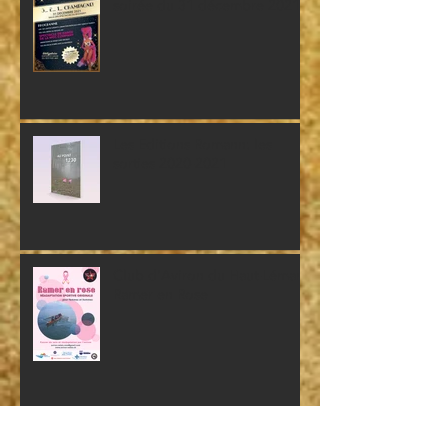
soirée du 31 décembre 2021
Les Editions Romann: les
sorties 2020-2021
Club d'Aviron du Haut-Léman:
Ramer en Rose
Archives