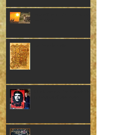
Exposition du 24 mars au 20
avril 2023
Le Livre de Kells
Che Guevara, Jim Fitzpatrick et
la création d'une icône
La Terrasse du Port: grande