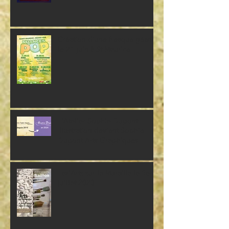
(Freelance)
Création d'une fresque géante
le 21 juin à St-Maurice
L'Atelier Sophie Dupont
Illustration devient Sophie
Dupont Arts Graphiques
Lez'Arts sur la Muraille le 1er
juillet 2023