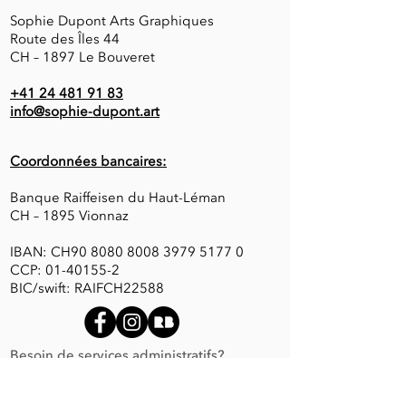
Sophie Dupont Arts Graphiques
Route des Îles 44
CH – 1897 Le Bouveret
+41 24 481 91 83
info@sophie-dupont.art
Coordonnées bancaires:
Banque Raiffeisen du Haut-Léman
CH – 1895 Vionnaz
IBAN: CH90
8080 8008 3979 5177 0
CCP:
01-40155-2
BIC/swift: RAIFCH22588
Besoin de services administratifs?
Contactez S.Dupont Easy Admin
!
Envie d'apprendre à dessiner? Visitez