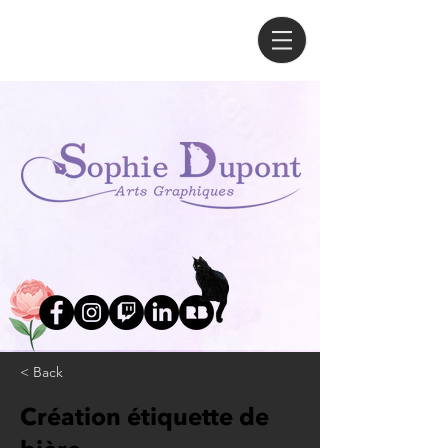
< Back
Création étiquette de