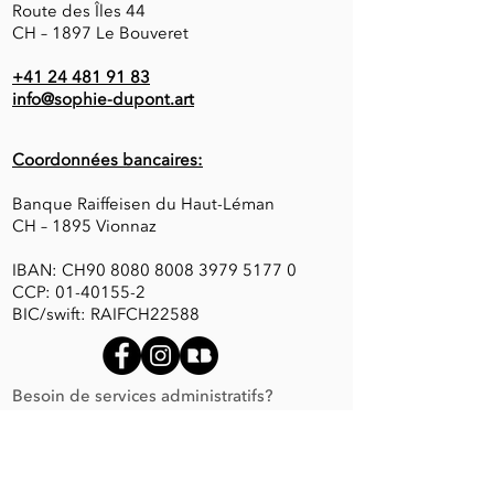
Route des Îles 44
CH – 1897 Le Bouveret
+41 24 481 91 83
info@sophie-dupont.art
Coordonnées bancaires:
Banque Raiffeisen du Haut-Léman
CH – 1895 Vionnaz
IBAN: CH90
8080 8008 3979 5177 0
CCP:
01-40155-2
BIC/swift: RAIFCH22588
Besoin de services administratifs?
Contactez S.Dupont Easy Admin
!
Envie d'apprendre à dessiner? Visitez
l'Atelier Arte Magica Agaune
!