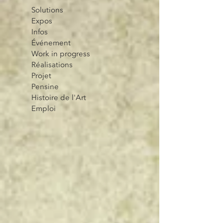
Solutions
Expos
Infos
Événement
Work in progress
Réalisations
Projet
Pensine
Histoire de l'Art
Emploi