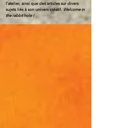
l'atelier, ainsi que des articles sur divers
sujets liés à son univers créatif.
Welcome in
the rabbit hole !