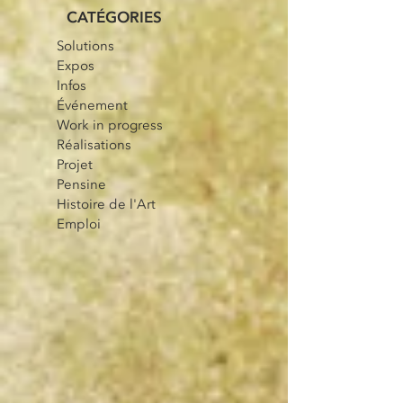
CATÉGORIES
Solutions
Expos
Infos
Événement
Work in progress
Réalisations
Projet
Pensine
Histoire de l'Art
Emploi