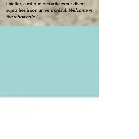
l'atelier, ainsi que des articles sur divers
sujets liés à son univers créatif.
Welcome in
the rabbit hole !