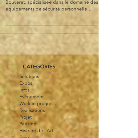
BEST Suisse SA est une entreprise basée au
Bouveret, spécialisée dans le domaine des
équipements de sécurité personnelle
(masques à gaz,...
CATÉGORIES
Solutions
Expos
Infos
Événement
Work in progress
Réalisations
Projet