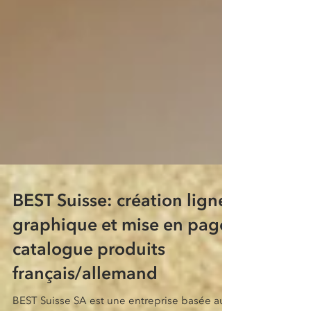
BEST Suisse: création ligne
graphique et mise en page
catalogue produits
français/allemand