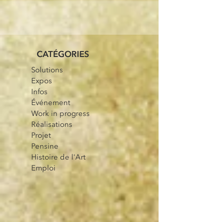
l'Atelier
CATÉGORIES
Solutions
Expos
Infos
Événement
Work in progress
Réalisations
Projet
Pensine
Histoire de l'Art
Emploi