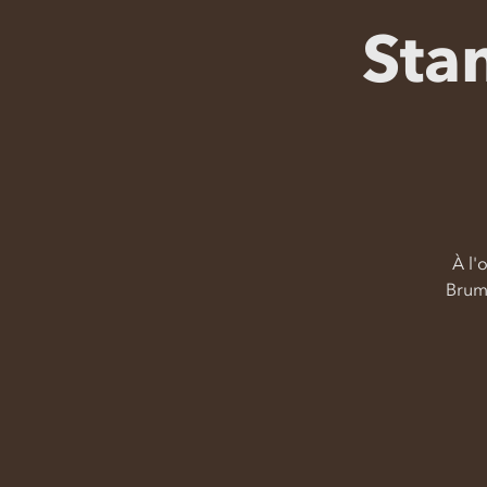
Sta
À l'
Brume