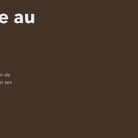
e au
ir de
er ses